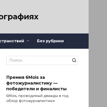
тографиях
странствий
Без рубрики
Search
for:
Премия 6Mois за
фотожурналистику —
победители и финалисты
6Mois, проводимый дважды в год
обзор фотожурналистики