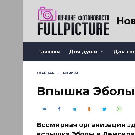
Перейти
к
содержанию
Нов
Главная
Для души
Для те
ГЛАВНАЯ
»
АФРИКА
Впышка Эболы 
Всемирная организация зд
вспышка Эболы в Демокра