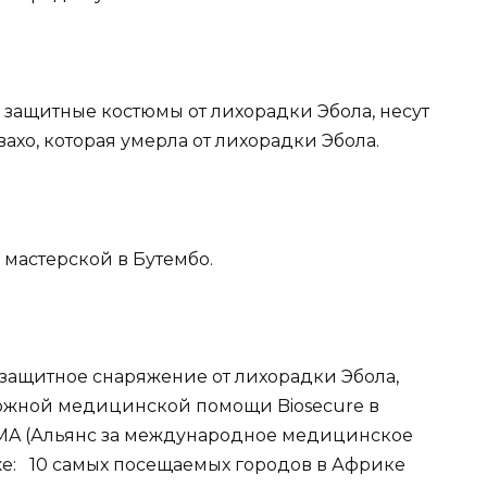
 защитные костюмы от лихорадки Эбола, несут
ахо, которая умерла от лихорадки Эбола.
 мастерской в Бутембо.
защитное снаряжение от лихорадки Эбола,
ложной медицинской помощи Biosecure в
IMA (Альянс за международное медицинское
кже: 10 самых посещаемых городов в Африке