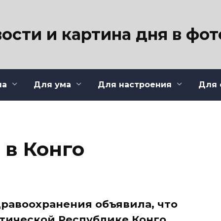
ости и картина дня в фо
ла
Для ума
Для настроения
Для 
в Конго
равоохранения объявила, что
тической Республике Конго