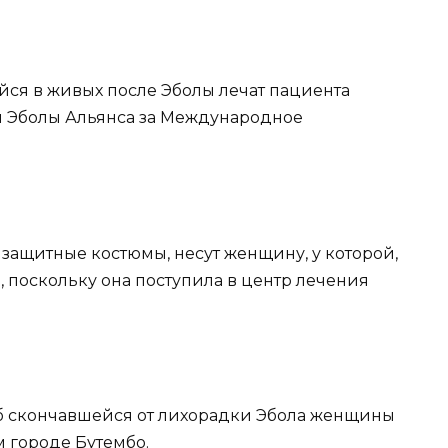
ся в живых после Эболы лечат пациента
я Эболы Альянса за Международное
защитные костюмы, несут женщину, у которой,
, поскольку она поступила в центр лечения
роб скончавшейся от лихорадки Эбола женщины
 городе Бутембо.