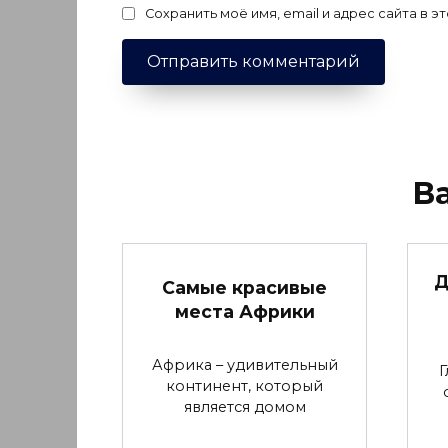
Сохранить моё имя, email и адрес сайта в
В
Д
Самые красивые
места Африки
Африка – удивительный
Г
континент, который
является домом