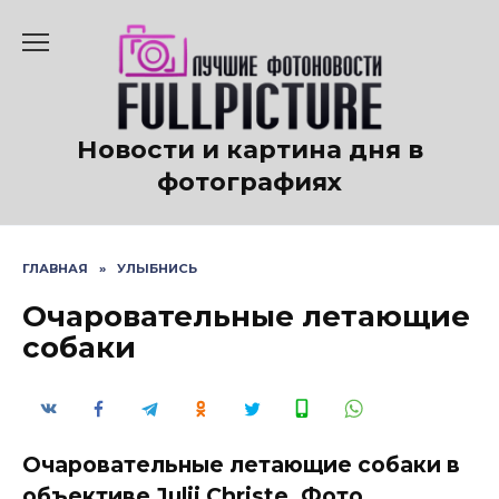
Перейти
к
содержанию
Новости и картина дня в
фотографиях
ГЛАВНАЯ
»
УЛЫБНИСЬ
Очаровательные летающие
собаки
Очаровательные летающие собаки в
объективе Julii Christe. Фото.