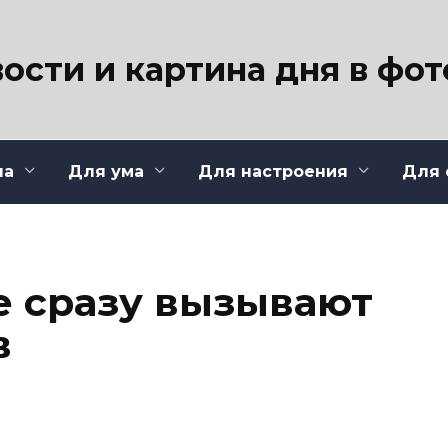
ости и картина дня в фо
ла
Для ума
Для настроения
Для 
ые сразу вызывают
в