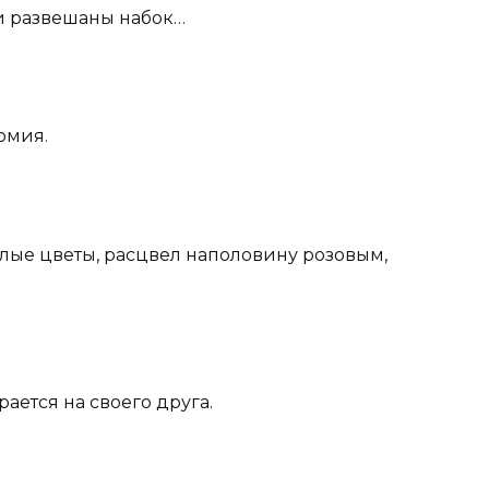
ки развешаны набок…
омия.
белые цветы, расцвел наполовину розовым,
рается на своего друга.