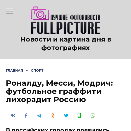
Перейти
к
содержанию
Новости и картина дня в
фотографиях
ГЛАВНАЯ
»
СПОРТ
Роналду, Месси, Модрич:
футбольное граффити
лихорадит Россию
В российских городах появились