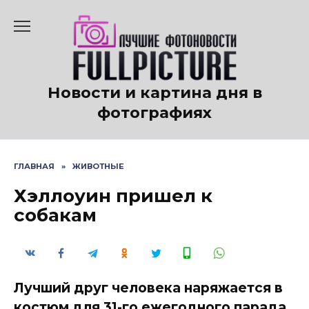
Перейти
к
содержанию
Новости и картина дня в
фотографиях
ГЛАВНАЯ
»
ЖИВОТНЫЕ
Хэллоуин пришел к
собакам
Лучший друг человека наряжается в
костюм для 31-го ежегодного парада