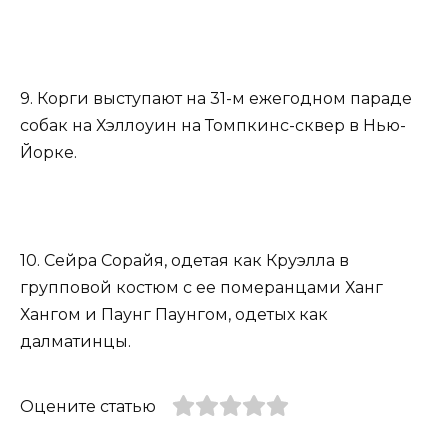
9. Корги выступают на 31-м ежегодном параде
собак на Хэллоуин на Томпкинс-сквер в Нью-
Йорке.
10. Сейра Сорайя, одетая как Круэлла в
групповой костюм с ее померанцами Ханг
Хангом и Паунг Паунгом, одетых как
далматинцы.
Оцените статью