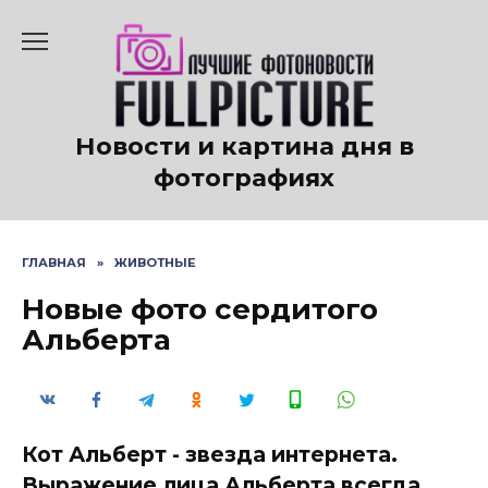
Перейти
к
содержанию
Новости и картина дня в
фотографиях
ГЛАВНАЯ
»
ЖИВОТНЫЕ
Новые фото сердитого
Альберта
Кот Альберт - звезда интернета.
Выражение лица Альберта всегда