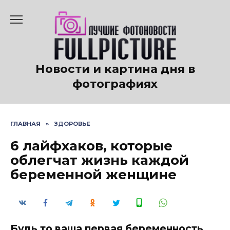
Перейти
к
содержанию
Новости и картина дня в
фотографиях
ГЛАВНАЯ
»
ЗДОРОВЬЕ
6 лайфхаков, которые
облегчат жизнь каждой
беременной женщине
Будь то ваша первая беременность