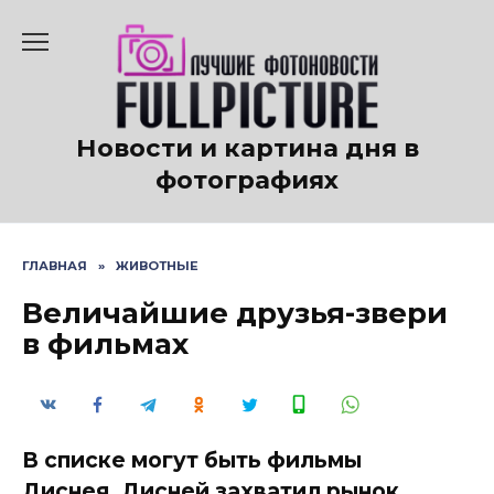
Перейти
к
содержанию
Новости и картина дня в
фотографиях
ГЛАВНАЯ
»
ЖИВОТНЫЕ
Величайшие друзья-звери
в фильмах
В списке могут быть фильмы
Диснея. Дисней захватил рынок