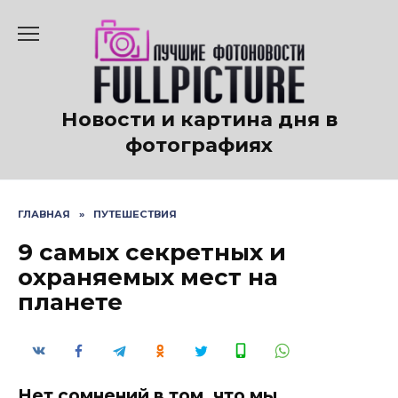
Перейти
к
содержанию
Новости и картина дня в
фотографиях
ГЛАВНАЯ
»
ПУТЕШЕСТВИЯ
9 самых секретных и
охраняемых мест на
планете
Нет сомнений в том, что мы