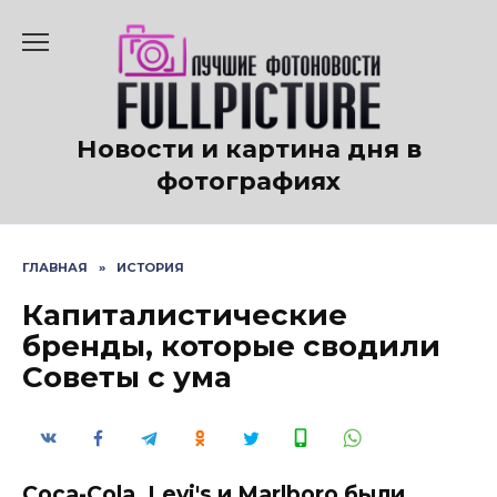
Перейти
к
содержанию
Новости и картина дня в
фотографиях
ГЛАВНАЯ
»
ИСТОРИЯ
Капиталистические
бренды, которые сводили
Советы с ума
Coca-Cola, Levi's и Marlboro были