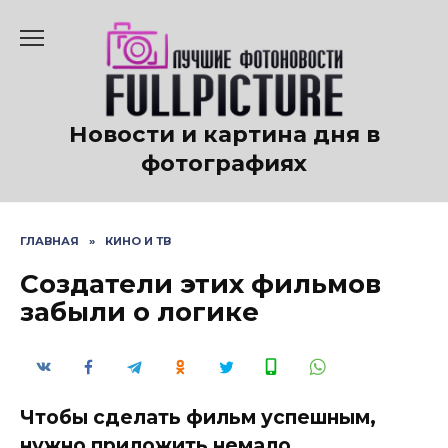
Перейти
к
содержанию
Новости и картина дня в
фотографиях
ГЛАВНАЯ
»
КИНО И ТВ
Создатели этих фильмов
забыли о логике
Чтобы сделать фильм успешным,
нужно приложить немало