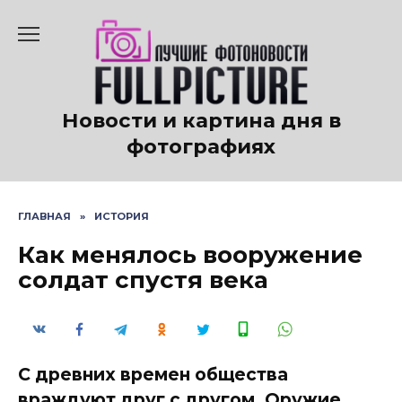
Перейти
к
содержанию
Новости и картина дня в
фотографиях
ГЛАВНАЯ
»
ИСТОРИЯ
Как менялось вооружение
солдат спустя века
С древних времен общества
враждуют друг с другом. Оружие,