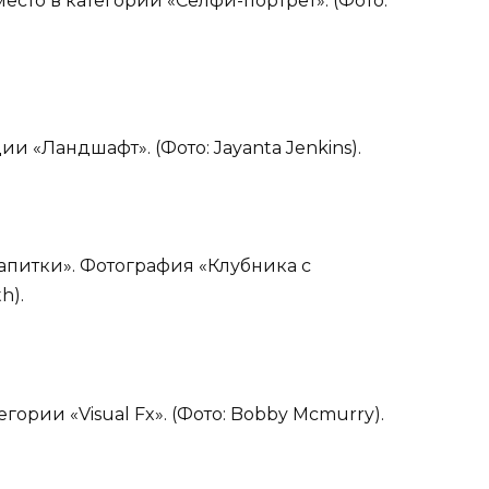
место в категории «Селфи-портрет». (Фото:
ии «Ландшафт». (Фото: Jayanta Jenkins).
напитки». Фотография «Клубника с
h).
егории «Visual Fx». (Фото: Bobby Mcmurry).