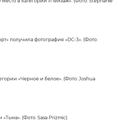
 место в категории «Пейзаж». (Фото: Stephanie
орт» получила фотография «DC-3». (Фото:
егории «Черное и белое». (Фото: Joshua
«Тьма». (Фото: Sasa Prizmic).