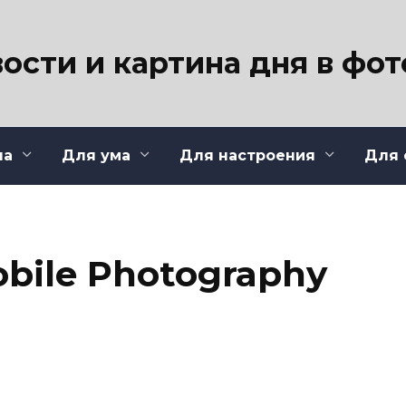
ости и картина дня в фо
ла
Для ума
Для настроения
Для 
bile Photography