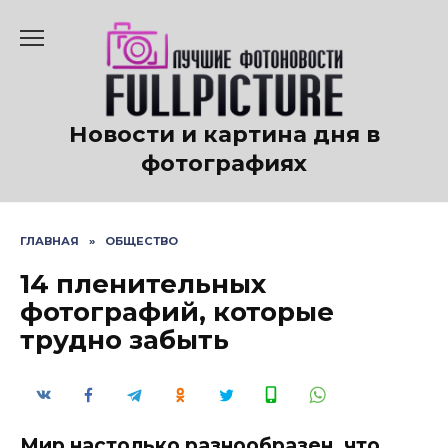
Перейти
к
содержанию
Новости и картина дня в
фотографиях
ГЛАВНАЯ
»
ОБЩЕСТВО
14 пленительных
фотографий, которые
трудно забыть
Мир настолько разнообразен, что