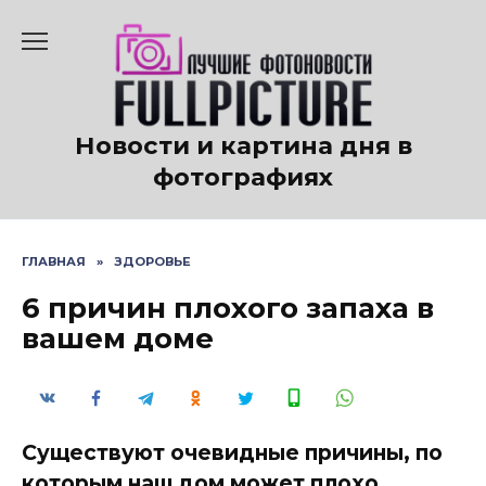
Перейти
к
содержанию
Новости и картина дня в
фотографиях
ГЛАВНАЯ
»
ЗДОРОВЬЕ
6 причин плохого запаха в
вашем доме
Существуют очевидные причины, по
которым наш дом может плохо