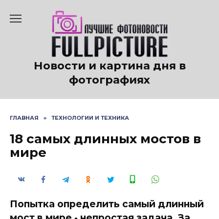
Перейти
к
содержанию
Новости и картина дня в
фотографиях
ГЛАВНАЯ
»
ТЕХНОЛОГИИ И ТЕХНИКА
18 самых длинных мостов в
мире
Попытка определить самый длинный
мост в мире - непростая задача. За