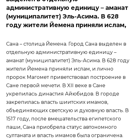
административную единицу – аманат
(муниципалитет) Эль-Асима. В 628
году жители Йемена приняли ислам,
Сана – столица Йемена. Город Сана выделен в
отдельную административную единицу –
аманат (муниципалитет) Эль-Асима. В 628 году
жители Йемена приняли ислам, и лично
пророк Магомет приветствовал построение в
Сане первой мечети. В XII веке в Сане
укрепилась династия Айюбидов. В городе
закрепилась власть шиитских имамов,
объединяющих светскую и духовную власть. В
1517 году, после вмешательства египетского
паши, Сана приобрела статус автономного
султаната и власть имамов была ограничена.