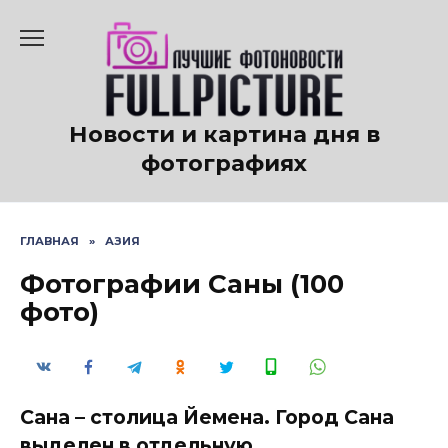
Перейти
к
содержанию
Новости и картина дня в
фотографиях
ГЛАВНАЯ
»
АЗИЯ
Фотографии Саны (100
фото)
Сана – столица Йемена. Город Сана
выделен в отдельную