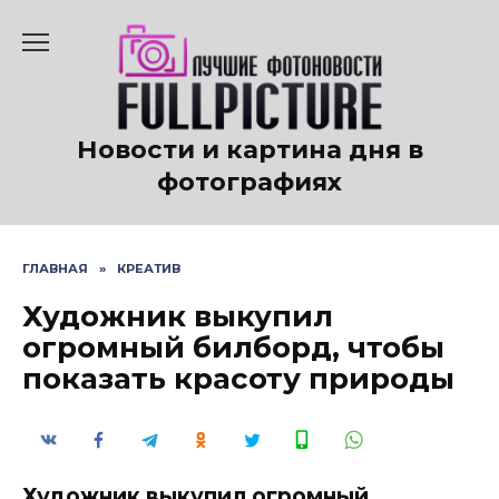
Перейти
к
содержанию
Новости и картина дня в
фотографиях
ГЛАВНАЯ
»
КРЕАТИВ
Художник выкупил
огромный билборд, чтобы
показать красоту природы
Художник выкупил огромный