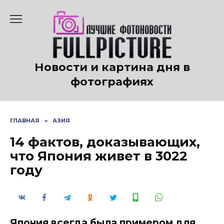
Перейти
к
содержанию
Новости и картина дня в
фотографиях
ГЛАВНАЯ
»
АЗИЯ
14 фактов, доказывающих,
что Япония живет в 3022
году
Япония всегда была примером для