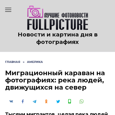
Перейти
к
содержанию
Новости и картина дня в
фотографиях
ГЛАВНАЯ
»
АМЕРИКА
Миграционный караван на
фотографиях: река людей,
движущихся на север
Тысячи мигрантов, целая река людей