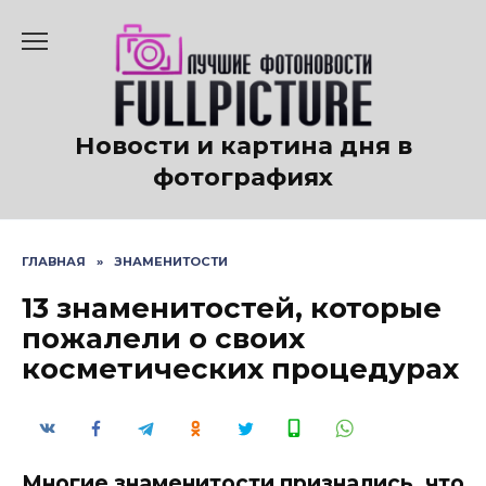
Перейти
к
содержанию
Новости и картина дня в
фотографиях
ГЛАВНАЯ
»
ЗНАМЕНИТОСТИ
13 знаменитостей, которые
пожалели о своих
косметических процедурах
Многие знаменитости признались, что