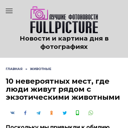
Перейти
к
содержанию
Новости и картина дня в
фотографиях
ГЛАВНАЯ
»
ЖИВОТНЫЕ
10 невероятных мест, где
люди живут рядом с
экзотическими животными
Поскольку мы привыкли к обилию