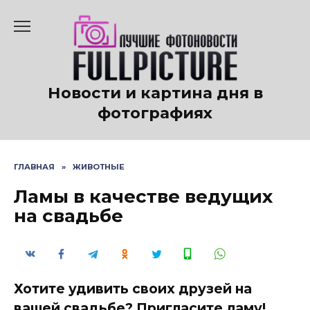
Перейти
к
содержанию
Новости и картина дня в
фотографиях
ГЛАВНАЯ
»
ЖИВОТНЫЕ
Ламы в качестве ведущих
на свадьбе
Хотите удивить своих друзей на
вашей свадьбе? Пригласите ламу!