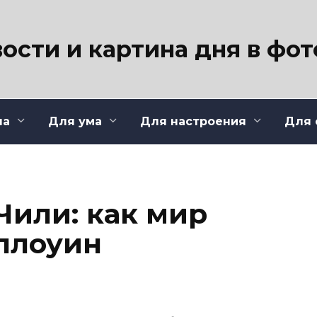
ости и картина дня в фо
ла
Для ума
Для настроения
Для 
Чили: как мир
ллоуин