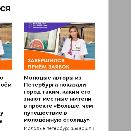
ся
о
Молодые авторы из
воём
Петербурга показали
город таким, каким его
знают местные жители
в проекте «Больше, чем
у
путешествие в
молодёжную столицу»
в
Молодые петербуржцы вошли