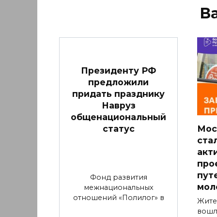
В
Президенту РФ
предложили
придать празднику
Навруз
общенациональный
статус
Мос
ста
акт
про
пут
Фонд развития
мол
межнациональных
отношений «Полилог» в
Жите
вошл