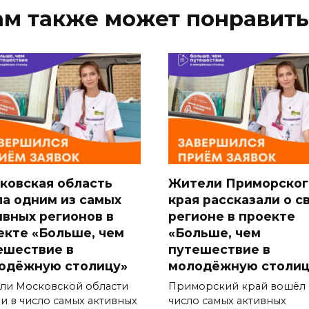
ам также может понравить
ковская область
Жители Приморског
ла одним из самых
края рассказали о с
ивных регионов в
регионе в проекте
екте «Больше, чем
«Больше, чем
ешествие в
путешествие в
одёжную столицу»
молодёжную столиц
ли Московской области
Приморский край вошёл 
и в число самых активных
число самых активных