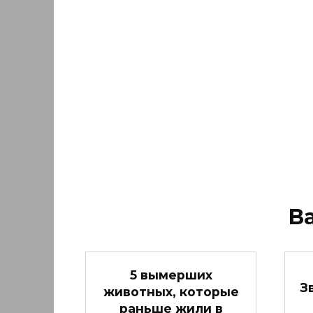
В
5 вымерших
З
животных, которые
раньше жили в