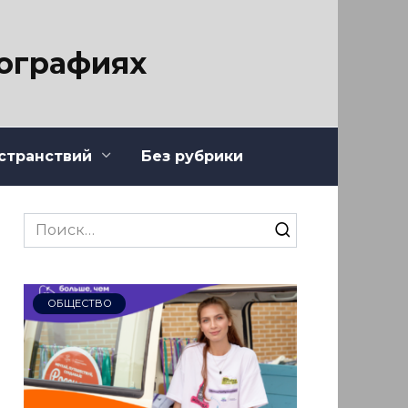
тографиях
странствий
Без рубрики
Search
for:
ОБЩЕСТВО