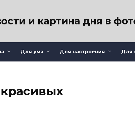
ости и картина дня в фо
ла
Для ума
Для настроения
Для 
 красивых