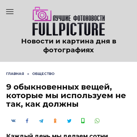
Перейти
к
содержанию
Новости и картина дня в
фотографиях
ГЛАВНАЯ
»
ОБЩЕСТВО
9 обыкновенных вещей,
которые мы используем не
так, как должны
Каждый день мы делаем сотни