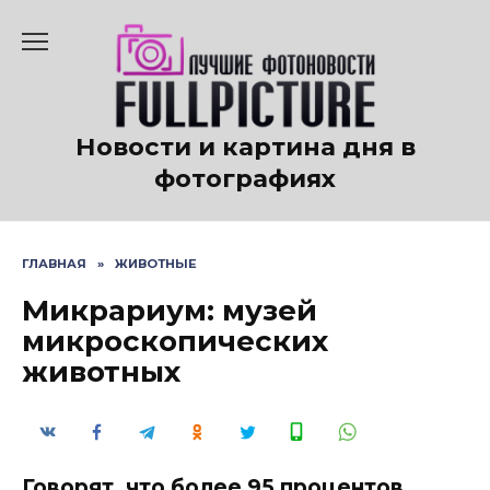
Перейти
к
содержанию
Новости и картина дня в
фотографиях
ГЛАВНАЯ
»
ЖИВОТНЫЕ
Микрариум: музей
микроскопических
животных
Говорят, что более 95 процентов