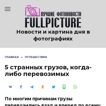
Перейти
к
содержанию
Новости и картина дня в
фотографиях
ГЛАВНАЯ
»
ПУТЕШЕСТВИЯ
5 странных грузов, когда-
либо перевозимых
По многим причинам грузы
перевозились взад и вперед по всему