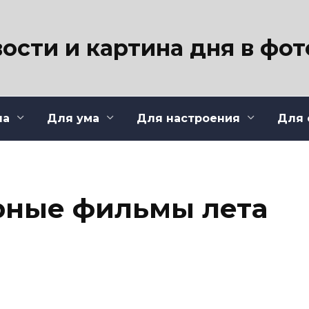
ости и картина дня в фо
ла
Для ума
Для настроения
Для 
рные фильмы лета