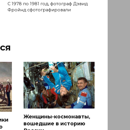
С 1978 по 1981 год, фотограф Дэвид
Фройнд сфотографировали
ся
Женщины-космонавты,
ики
вошедшие в историю
ю