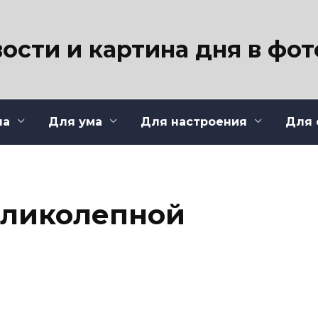
ости и картина дня в фо
ла
Для ума
Для настроения
Для 
еликолепной