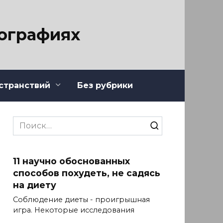
тографиях
странствий
Без рубрики
Search
for:
11 научно обоснованных
способов похудеть, не садясь
на диету
Соблюдение диеты - проигрышная
игра. Некоторые исследования