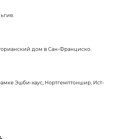
льгия.
кторианский дом в Сан-Франциско.
 замке Эшби-хаус, Нортгемптоншир, Ист-