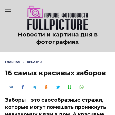
Перейти
к
содержанию
Новости и картина дня в
фотографиях
ГЛАВНАЯ
»
КРЕАТИВ
16 самых красивых заборов
Заборы – это своеобразные стражи,
которые могут помешать проникнуть
незнакомцу к вам в дом. А красивые