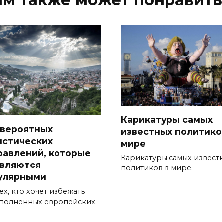
Карикатуры самых
евероятных
известных политико
истических
мире
равлений, которые
Карикатуры самых извест
являются
политиков в мире.
улярными
ех, кто хочет избежать
полненных европейских