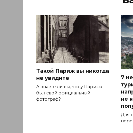
Такой Париж вы никогда
7 н
не увидите
тур
А знаете ли вы, что у Парижа
нап
был свой официальный
не 
фотограф?
поп
Для т
пере