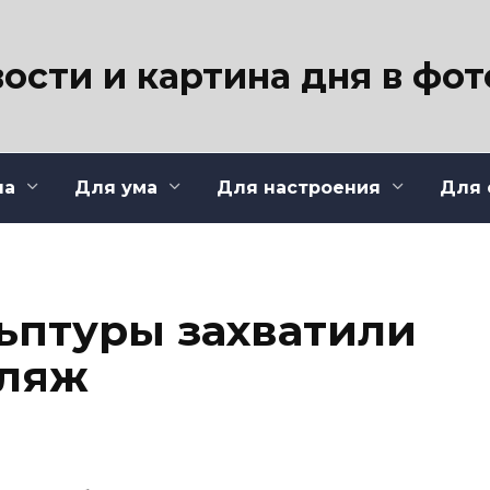
ости и картина дня в фо
ла
Для ума
Для настроения
Для 
ьптуры захватили
пляж