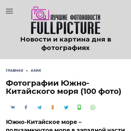
Перейти
к
содержанию
Новости и картина дня в
фотографиях
ГЛАВНАЯ
»
АЗИЯ
Фотографии Южно-
Китайского моря (100 фото)
Южно-Китайское море –
полузамкнутое море в западной части