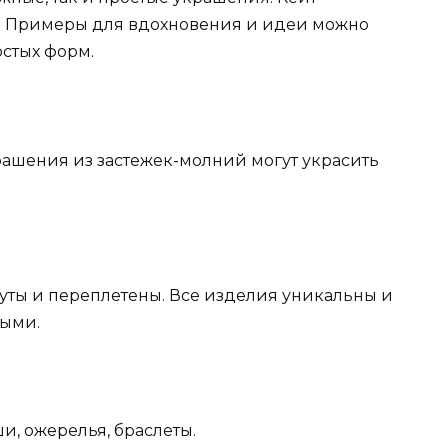
му. Примеры для вдохновения и идеи можно
остых форм.
рашения из застежек-молний могут украсить
нуты и переплетены. Все изделия уникальны и
ными.
и, ожерелья, браслеты.