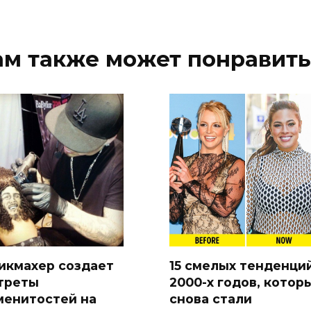
ам также может понравить
икмахер создает
15 смелых тенденци
треты
2000-х годов, котор
менитостей на
снова стали