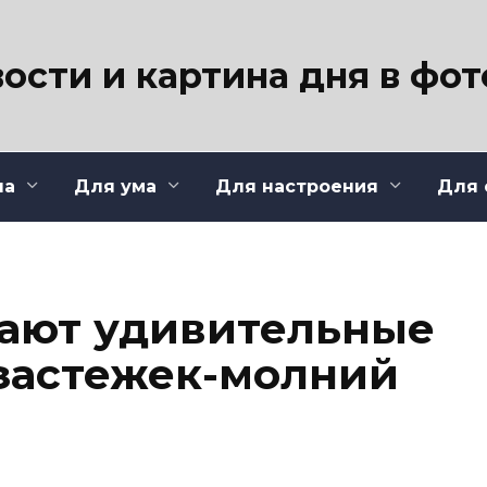
ости и картина дня в фо
ла
Для ума
Для настроения
Для 
ают удивительные
застежек-молний