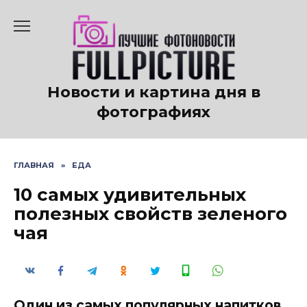
Перейти
к
содержанию
Новости и картина дня в
фотографиях
ГЛАВНАЯ
»
ЕДА
10 самых удивительных
полезных свойств зеленого
чая
Один из самых популярных напитков