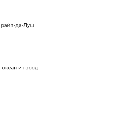
Прайя-да-Луш
 океан и город
и