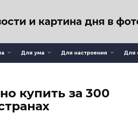
ости и картина дня в фо
ла
Для ума
Для настроения
Для 
но купить за 300
странах