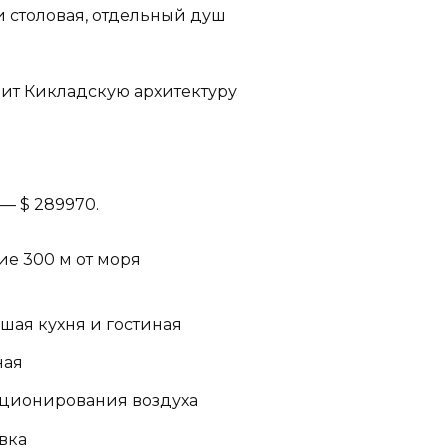
я и столовая, отдельный душ
бит Кикладскую архитектуру
— $ 289970.
е 300 м от моря
ьшая кухня и гостиная
ная
иционирования воздуха
вка