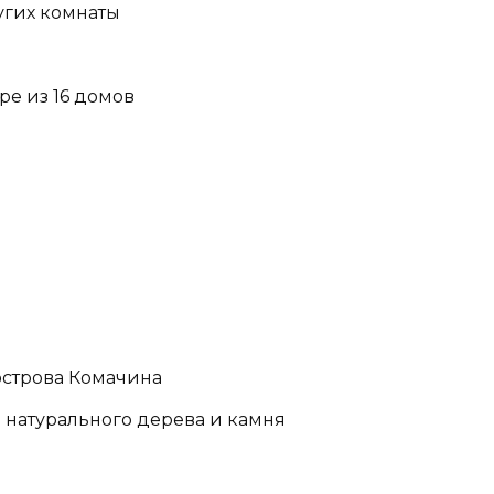
ругих комнаты
ре из 16 домов
 острова Комачина
 натурального дерева и камня