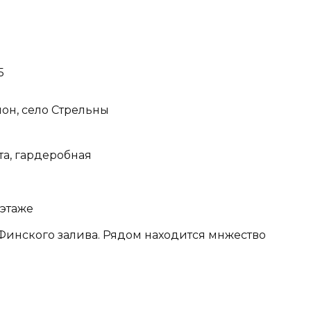
5
н, село Стрельны
та, гардеробная
 этаже
Финского залива. Рядом находится мнжество