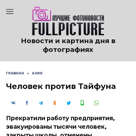
Перейти
к
содержанию
Новости и картина дня в
фотографиях
ГЛАВНАЯ
»
АЗИЯ
Человек против Тайфуна
Прекратили работу предприятия,
эвакуированы тысячи человек,
закрыты школы, отменены