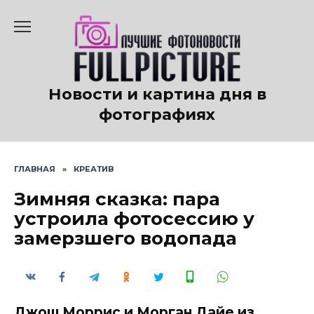
Перейти
к
содержанию
Новости и картина дня в
фотографиях
ГЛАВНАЯ
»
КРЕАТИВ
Зимняя сказка: пара
устроила фотосессию у
замерзшего водопада
Джош Моррис и Морган Дайе из