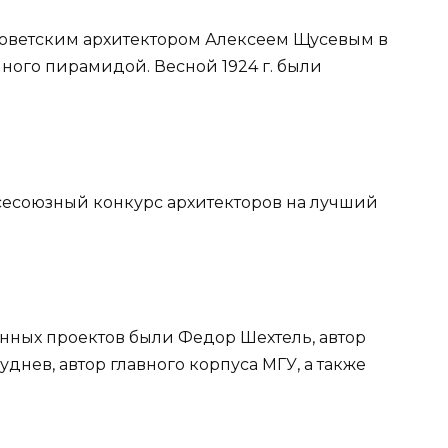
советским архитектором Алексеем Щусевым в
ного пирамидой. Весной 1924 г. были
всесоюзный конкурс архитекторов на лучший
енных проектов были Федор Шехтель, автор
уднев, автор главного корпуса МГУ, а также