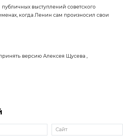
я публичных выступлений советского
еменах, когда Ленин сам произносил свои
принять версию Алексея Щусева ,
й
Сайт