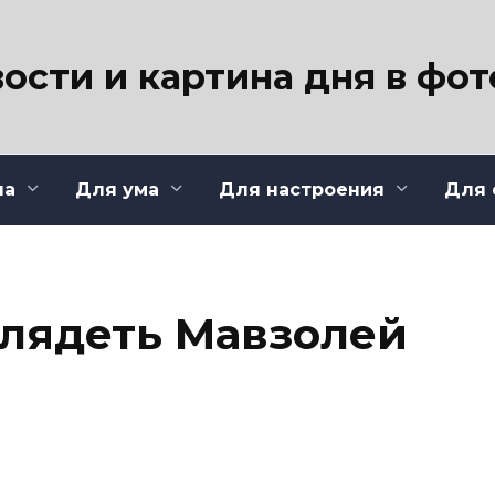
ости и картина дня в фо
ла
Для ума
Для настроения
Для 
глядеть Мавзолей