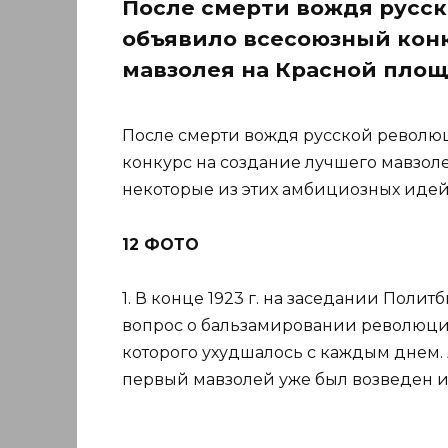
После смерти вождя русс
объявило всесоюзный конк
мавзолея на Красной пло
После смерти вождя русской револю
конкурс на создание лучшего мавзол
некоторые из этих амбициозных идей 
12 ФОТО
1. В конце 1923 г. на заседании Поли
вопрос о бальзамировании революци
которого ухудшалось с каждым днем. А
первый мавзолей уже был возведен и