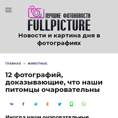
Перейти
к
содержанию
Новости и картина дня в
фотографиях
ГЛАВНАЯ
»
ЖИВОТНЫЕ
12 фотографий,
доказывающие, что наши
питомцы очаровательны
Иногда наши очаровательные