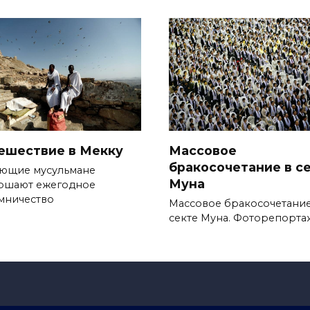
ешествие в Мекку
Массовое
бракосочетание в с
ющие мусульмане
Муна
ршают ежегодное
мничество
Массовое бракосочетание
секте Муна. Фоторепорта