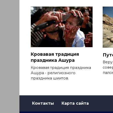
Кровавая традиция
Пут
праздника Ашура
Веру
сове
Кровавая традиция праздника
пало
Ашура - религиозного
праздника шиитов.
Контакты
Карта сайта