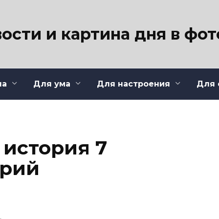
ости и картина дня в фо
ла
Для ума
Для настроения
Для 
 история 7
ерий