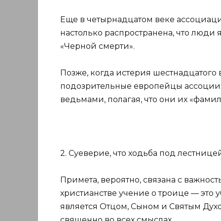
Еще в четырнадцатом веке ассоциац
настолько распространена, что люди
«Черной смерти».
Позже, когда истерия шестнадцатого 
подозрительные европейцы ассоциир
ведьмами, полагая, что они их «фами
2. Суеверие, что ходьба под лестнице
Примета, вероятно, связана с важност
христианстве учение о троице — это 
является Отцом, Сыном и Святым Духо
священно во всех смыслах.