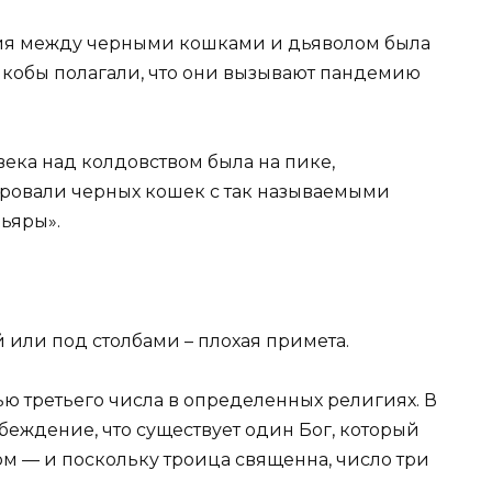
ия между черными кошками и дьяволом была
 якобы полагали, что они вызывают пандемию
века над колдовством была на пике,
овали черных кошек с так называемыми
льяры».
й или под столбами – плохая примета.
ью третьего числа в определенных религиях. В
убеждение, что существует один Бог, который
м — и поскольку троица священна, число три