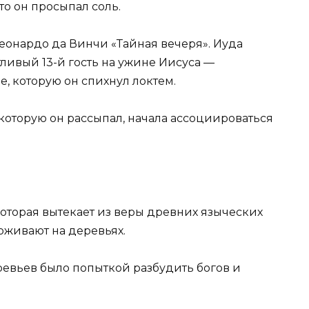
то он просыпал соль.
еонардо да Винчи «Тайная вечеря». Иуда
ивый 13-й гость на ужине Иисуса —
е, которую он спихнул локтем.
 которую он рассыпал, начала ассоциироваться
 которая вытекает из веры древних языческих
роживают на деревьях.
еревьев было попыткой разбудить богов и