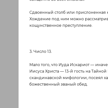
Сдвоенный столб или прислоненная к
Хождение под ним можно рассматрив
кощунственное преступление.
3. Число 13.
Мало того, что Иуда Искариот — инач
Иисуса Христа — 13-й гость на Тайно
скандинавской мифологии, посеял хаос
божественный званый обед.