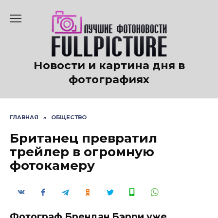
Перейти
к
содержанию
Новости и картина дня в
фотографиях
ГЛАВНАЯ
»
ОБЩЕСТВО
Британец превратил
трейлер в огромную
фотокамеру
Фотограф Брендан Бэрри уже