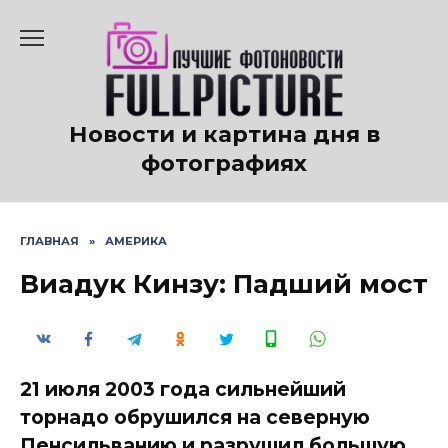
Перейти
к
содержанию
Новости и картина дня в
фотографиях
ГЛАВНАЯ
»
АМЕРИКА
Виадук Кинзу: Падший мост
21 июля 2003 года сильнейший
торнадо обрушился на северную
Пенсильванию и разрушил большую