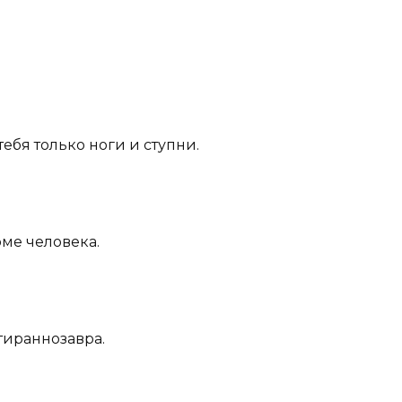
тебя только ноги и ступни.
рме человека.
тираннозавра.