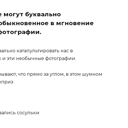
е могут буквально
еобыкновенное в мгновение
 фотографии.
вально катапультировать нас в
к и эти необычные фотографии.
вают, что прямо за углом, в этом шумном
рприз.
овались сосульки