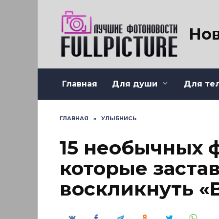
Перейти
к
содержанию
Нов
Главная
Для души
Для те
ГЛАВНАЯ
»
УЛЫБНИСЬ
15 необычных 
которые заста
воскликнуть «