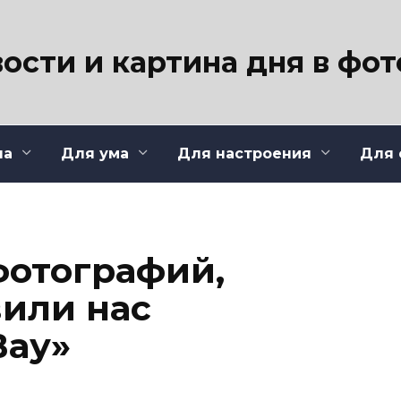
ости и картина дня в фо
ла
Для ума
Для настроения
Для 
фотографий,
вили нас
Вау»