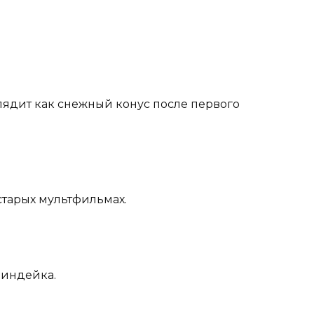
лядит как снежный конус после первого
старых мультфильмах.
 индейка.