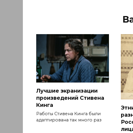
В
Лучшие экранизации
произведений Стивена
Кинга
Этн
Работы Стивена Кинга были
раз
адаптирована так много раз
Рос
лиц