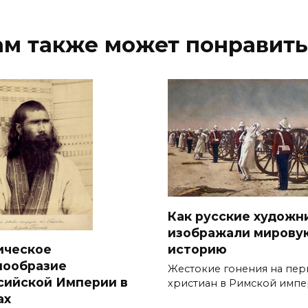
ам также может понравить
Как русские художн
изображали мирову
историю
ическое
нообразие
Жестокие гонения на пер
сийской Империи в
христиан в Римской имп
ах