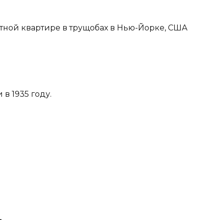
атной квартире в трущобах в Нью-Йорке, США
в 1935 году.