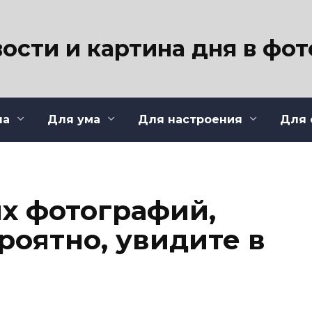
ости и картина дня в фо
ла
Для ума
Для настроения
Для 
их фотографий,
роятно, увидите в