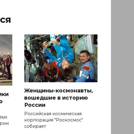
ся
Женщины-космонавты,
ики
вошедшие в историю
ю
России
Российская космическая
вых
корпорация "Роскосмос"
ерии
собирает