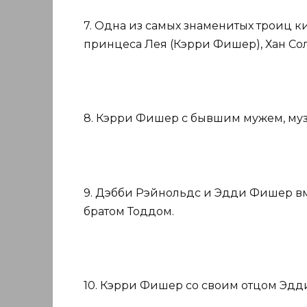
7. Одна из самых знаменитых троиц к
принцеса Лея (Кэрри Фишер), Хан Сол
8. Кэрри Фишер с бывшим мужем, му
9. Дэбби Рэйнольдс и Эдди Фишер вм
братом Тоддом.
10. Кэрри Фишер со своим отцом Эд