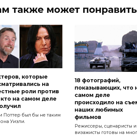
ам также может понравить
актеров, которые
18 фотографий,
сматривались на
показывающих, что 
естные роли против
самом деле
, кто на самом деле
происходило на съе
получил
наших любимых
и Поттер был бы не таким
фильмов
она Уизли.
Режиссеры, сценаристы и
визажисты готовы на мно