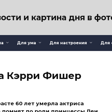
ости и картина дня в фо
ла
Для ума
Для настроения
Для 
а Кэрри Фишер
расте 60 лет умерла актриса
 помнят по роли принцессы Леи