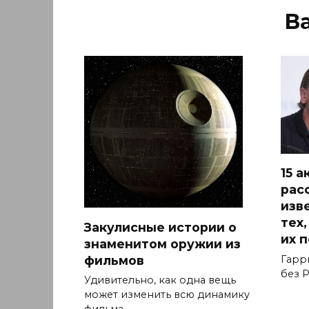
В
15 
рас
изв
тех
Закулисные истории о
их 
знаменитом оружии из
фильмов
Гарр
без Р
Удивительно, как одна вещь
может изменить всю динамику