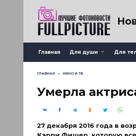
Перейти
к
содержанию
Нов
Главная
Для души
Для те
ГЛАВНАЯ
»
КИНО И ТВ
Умерла актрис
27 декабря 2016 года в воз
Кэрри Фишер, которую все