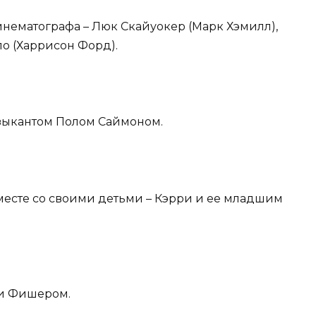
инематографа – Люк Скайуокер (Марк Хэмилл),
о (Харрисон Форд).
зыкантом Полом Саймоном.
есте со своими детьми – Кэрри и ее младшим
ди Фишером.