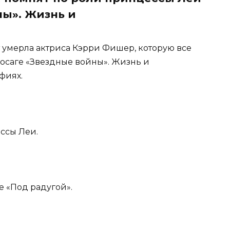
ны». Жизнь и
ет умерла актриса Кэрри Фишер, которую все
осаге «Звездные войны». Жизнь и
фиях.
ссы Леи.
е «Под радугой».