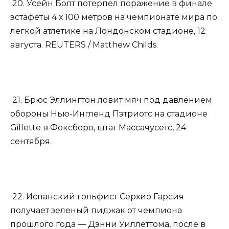
20. Усейн Болт потерпел поражение в финале
эстафеты 4 х 100 метров на чемпионате мира по
легкой атлетике на Лондонском стадионе, 12
августа. REUTERS / Matthew Childs.
21. Брюс Эллингтон ловит мяч под давлением
обороны Нью-Ингленд Пэтриотс на стадионе
Gillette в Фоксборо, штат Массачусетс, 24
сентября.
22. Испанский гольфист Серхио Гарсия
получает зеленый пиджак от чемпиона
прошлого года — Дэнни Уиллеттома, после в