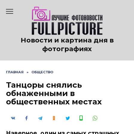
Перейти
к
содержанию
Новости и картина дня в
фотографиях
ГЛАВНАЯ
»
ОБЩЕСТВО
Танцоры снялись
обнаженными в
общественных местах
Наверное, один из самых страшных