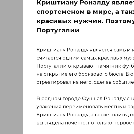
Криштиану Роналду являе
спортсменом в мире, а та
красивых мужчин. Поэтому
Португалии
Криштиану Роналду является самым и
считается одним самых красивых мужч
Португалии открывают памятник футб
на открытие его бронзового бюста. Б
отреагировал на него, сделав событи
В родном городе Фуншал Роналду счи
уважения переименовать местный а
Криштиану Роналду, а также отлить д
выглядела почетно, но только первое 