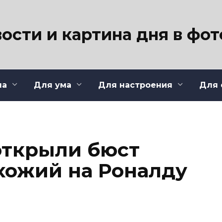
ости и картина дня в фо
ла
Для ума
Для настроения
Для 
открыли бюст
охожий на Роналду