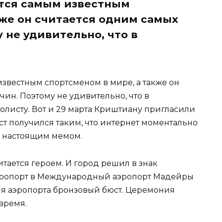
тся самым известным
кже он считается одним самых
 не удивительно, что в
звестным спортсменом в мире, а также он
ин. Поэтому не удивительно, что в
олисту. Вот и 29 марта Криштиану пригласили
юст получился таким, что интернет моментально
е настоящим мемом.
тается героем. И город решил в знак
эропорт в Международный аэропорт Мадейры
ля аэропорта бронзовый бюст. Церемония
время.