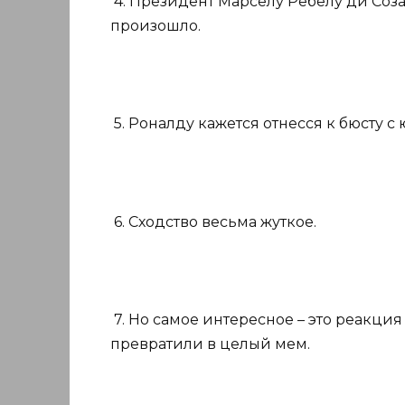
4. Президент Марселу Ребелу ди Соза 
произошло.
5. Роналду кажется отнесся к бюсту 
6. Сходство весьма жуткое.
7. Но самое интересное – это реакция
превратили в целый мем.