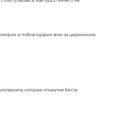
стоял улыбаясь, как будто ничего не
с юмором и поблагодарил всех за церемонию.
 интернета, которые открытие бюста