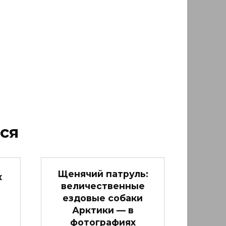
ся
Щенячий патруль:
х
величественные
ездовые собаки
Арктики — в
фотографиях