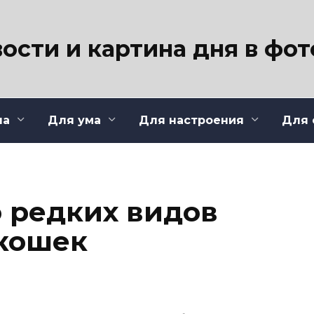
ости и картина дня в фо
ла
Для ума
Для настроения
Для 
о редких видов
 кошек