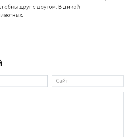
любны друг с другом. В дикой
животных.
й
Сайт